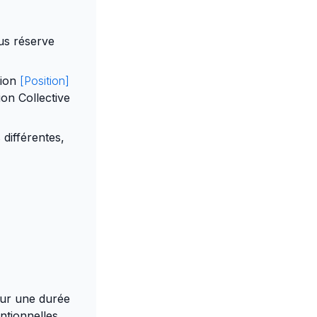
us réserve
tion
[Position]
on Collective
 différentes,
our une durée
ntionnelles