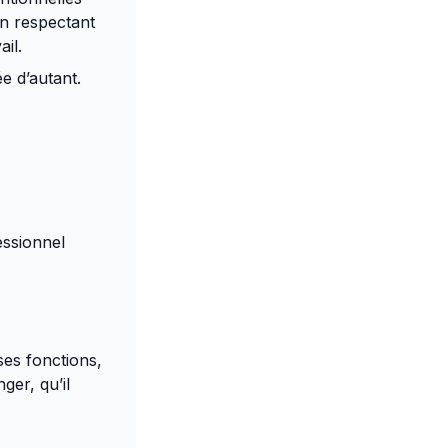
en respectant
il.
e d’autant.
ssionnel
ses fonctions,
ger, qu’il