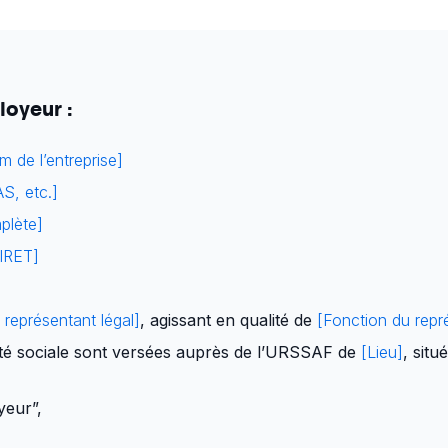
loyeur :
 de l’entreprise]
S, etc.]
plète]
IRET]
représentant légal]
, agissant en qualité de
[Fonction du repr
rité sociale sont versées auprès de l’URSSAF de
[Lieu]
, situ
yeur”,