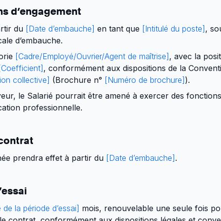
ions d’engagement
rtir du
[Date d’embauche]
en tant que
[Intitulé du poste]
, so
dicale d’embauche.
gorie
[Cadre/Employé/Ouvrier/Agent de maîtrise]
, avec la posi
[Coefficient]
, conformément aux dispositions de la Conventi
on collective]
(Brochure n°
[Numéro de brochure]
).
eur, le Salarié pourrait être amené à exercer des fonctions
cation professionnelle.
 contrat
ée prendra effet à partir du
[Date d’embauche]
.
’essai
 de la période d’essai]
mois, renouvelable une seule fois p
le contrat, conformément aux dispositions légales et conve