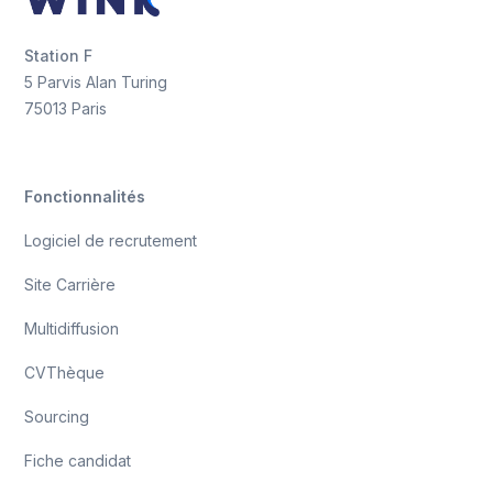
ou la santé, des
jobboards spécialisés
peuvent être
plus pertinents et efficaces pour atteindre les
Station F
candidats ciblés.
5 Parvis Alan Turing
75013 Paris
Fonctionnalités
Logiciel de recrutement
Site Carrière
Multidiffusion
CVThèque
Sourcing
Fiche candidat