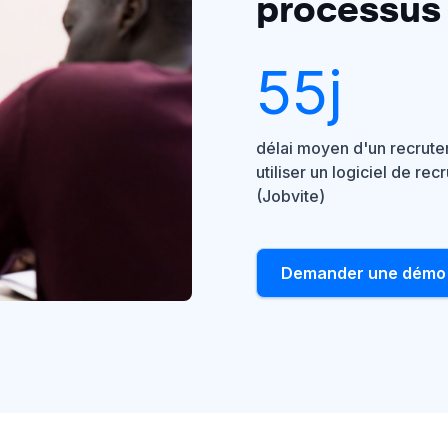
processus
55j
délai moyen d'un recrut
utiliser un logiciel de re
(Jobvite)
Demander une démo