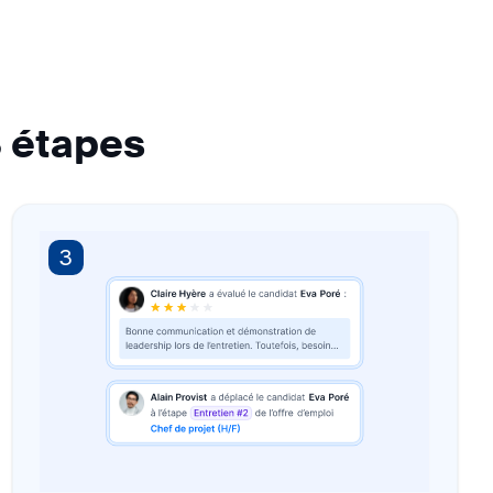
3 étapes
3