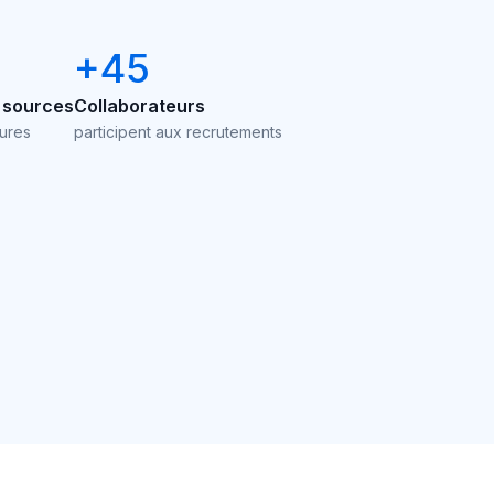
+45
 sources
Collaborateurs
ures
participent aux recrutements