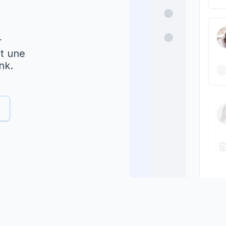
r
et une
nk.