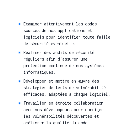
Gérer une base de
données numériques
Concevoir un logiciel,
Examiner attentivement les codes
un système
sources de nos applications et
d'informations, une
logiciels pour identifier toute faille
application
de sécurité éventuelle.
Paramétrer un logiciel
Réaliser des audits de sécurité
métier et l'interfacer à
réguliers afin d’assurer une
d'autres applicatifs
protection continue de nos systèmes
Procéder aux phases de
informatiques.
tests et de recettes des
Développer et mettre en œuvre des
applications
stratégies de tests de vulnérabilité
développées
efficaces, adaptées à chaque logiciel.
Concevoir et organiser
Travailler en étroite collaboration
une solution blockchain
avec nos développeurs pour corriger
Intégrer des outils
les vulnérabilités découvertes et
IA/Data Science
améliorer la qualité du code.