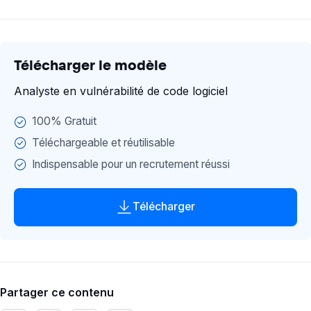
Contexte de travail
Exemple offre d'emploi
Profil recherché
Télécharger le modèle
Savoir être
Connaissances & Savoirs
Analyste en vulnérabilité de code logiciel
Exemple d'annonce
100% Gratuit
Questions entretiens
Téléchargeable et réutilisable
Conclusion
Indispensable pour un recrutement réussi
Télécharger
Partager ce contenu