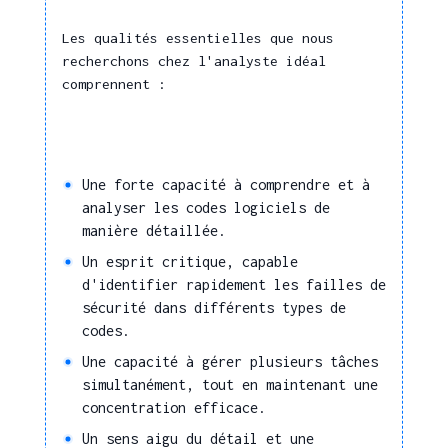
négociation
Gestion des risques (Risk
Les qualités essentielles que nous
Management)
Veiller au respect de la
recherchons chez l'analyste idéal
loi Informatique et
Méthodes d'analyse
comprennent :
Libertés et du RGPD
(systémique, fonctionnelle, de
dans l'entreprise, gérer
risques, ...)
la liste des traitements
Modélisation informatique
de données à caractère
Une forte capacité à comprendre et à
Normes qualité
personnel, faire
analyser les codes logiciels de
l'interface avec la
Principes d'intégration de
manière détaillée.
Commission Nationale
matériels et de logiciels
Un esprit critique, capable
de l'Informatique et des
Procédures d'appels d'offres
d'identifier rapidement les failles de
Libertés - CNIL
Procédures de tests
sécurité dans différents types de
codes.
Procédures qualité et sécurité
des systèmes d'information et de
Une capacité à gérer plusieurs tâches
télécoms
simultanément, tout en maintenant une
concentration efficace.
Projet de développement
informatique
Un sens aigu du détail et une