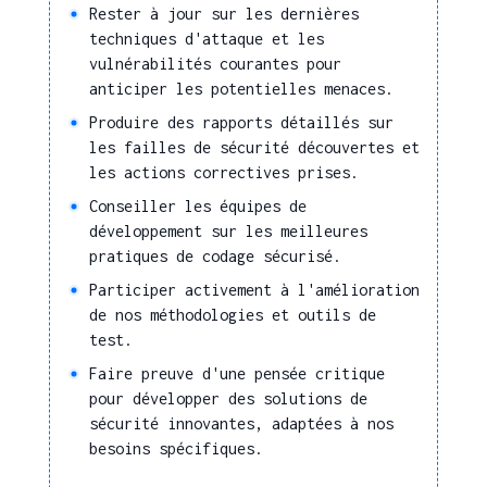
Relation client
Rester à jour sur les dernières
techniques d'attaque et les
Recueillir et analyser les
vulnérabilités courantes pour
besoins client
anticiper les potentielles menaces.
Apporter une assistance
Produire des rapports détaillés sur
technique
les failles de sécurité découvertes et
Identifier les besoins en
les actions correctives prises.
logiciel
Conseiller les équipes de
Développement
développement sur les meilleures
commercial
pratiques de codage sécurisé.
Participer activement à l'amélioration
Présenter et valoriser
de nos méthodologies et outils de
un produit ou un
test.
service
Faire preuve d'une pensée critique
Assurer un rôle de
pour développer des solutions de
support avant-vente
sécurité innovantes, adaptées à nos
Répondre à un appel
besoins spécifiques.
d'offre