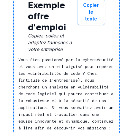
Réaliser une veille
Exemple
Copier
technique ou
le
offre
technologique pour
texte
anticiper les évolutions
d'emploi
Concevoir et animer
Copiez-collez et
une démarche
adaptez l’annonce à
d'innovation
votre entreprise
Nouvelles
Vous êtes passionné par la cybersécurité
technologies
et vous avez un œil aiguisé pour repérer
les vulnérabilités de code ? Chez
Développer un logiciel,
{intitulé de l’entreprise}, nous
un système
cherchons un analyste en vulnérabilité
d'informations, une
de code logiciel qui pourra contribuer à
application
la robustesse et à la sécurité de nos
Déployer, intégrer un
applications. Si vous souhaitez avoir un
logiciel, un système
impact réel et travailler dans une
d'informations, une
équipe innovante et dynamique, continuez
application
à lire afin de découvrir vos missions :