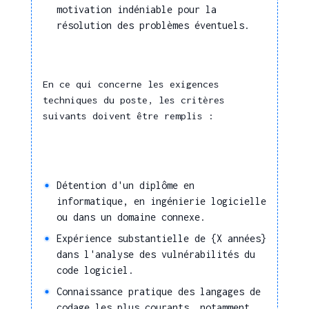
motivation indéniable pour la
Protocoles et normes télécoms
résolution des problèmes éventuels.
Urbanisation des systèmes
d'information
Droit du numérique
En ce qui concerne les exigences
Normes et standards
techniques du poste, les critères
d'exploitation
suivants doivent être remplis :
Normes rédactionnelles
Règlement Général européen
sur la Protection des Données
(RGPD)
Détention d'un diplôme en
informatique, en ingénierie logicielle
Règles de sécurité Informatique
ou dans un domaine connexe.
et Télécoms
Expérience substantielle de {X années}
Produits, outils et
dans l'analyse des vulnérabilités du
matières
code logiciel.
Connaissance pratique des langages de
Réseaux informatiques et
codage les plus courants, notamment