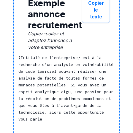
Exemple
Copier
Micro-informatique
gérer les risques et la
le
annonce
sécurité
Progiciels de gestion intégrée
texte
d'entreprise (ERP)
Gérer la sécurité
recrutement
informatique
Systèmes d'exploitation
Copiez-collez et
informatique
Mener un processus de
adaptez l’annonce à
test en cybersécurité
Cryptologie
votre entreprise
Gestion
Génie logiciel
{Intitulé de l'entreprise} est à la
administrative
Intelligence artificielle
recherche d’un analyste en vulnérabilité
de code logiciel pouvant réaliser une
Normes et procédés
Expliquer et faire
analyse de facto de toutes formes de
respecter les règles et
menaces potentielles. Si vous avez un
Animation d'instances agiles
procédures
esprit analytique aigu, une passion pour
(mêlée, démonstration,
Contrôler la conformité
la résolution de problèmes complexes et
rétrospective, …)
des données ou des
que vous êtes à l'avant-garde de la
Audit des systèmes
documents
technologie, alors cette opportunité
d'information
Droit,
vous parle.
Conduite d'opérations de gestion
contentieux et
de crise