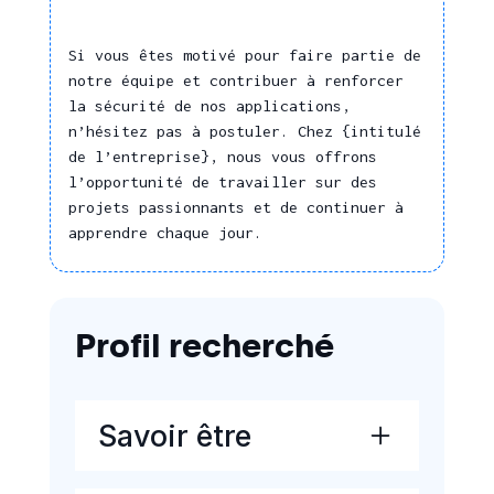
Stratégie de
développement
Si vous êtes motivé pour faire partie de
notre équipe et contribuer à renforcer
Piloter une activité
la sécurité de nos applications,
n’hésitez pas à postuler. Chez {intitulé
Concevoir et gérer un
de l’entreprise}, nous vous offrons
projet
l’opportunité de travailler sur des
Apprentissage
projets passionnants et de continuer à
et
apprendre chaque jour.
professionnalisation
Évaluer le résultat de
ses actions
Profil recherché
Management
Animer, coordonner
Savoir être
une équipe
Allouer et organiser les
Coopération et