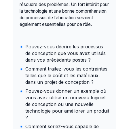
administrative
résoudre des problèmes. Un fort intérêt pour
Équipements audiovisuels
la technologie et une bonne compréhension
Rendre compte de son
Équipements de collectivité
du processus de fabrication seraient
activité
Équipements de
également essentielles pour ce rôle.
Expliquer et faire
télécommunication
respecter les règles et
Utilisation de centre d'usinage /
procédures
prototypage rapide
Pouvez-vous décrire les processus
Gestion et
de conception que vous avez utilisés
Types de produits d'alimentation
contrôle
dans vos précédents postes ?
Caractéristiques des tissus et
Comment traitez-vous les contraintes,
matières textiles
Définir des orientations
telles que le coût et les matériaux,
budgétaires
Techniques
dans un projet de conception ?
Protection des
professionnelles
Pouvez-vous donner un exemple où
personnes et de
vous avez utilisé un nouveau logiciel
Techniques d'animation de
l'environnement
de conception ou une nouvelle
l'image
technologie pour améliorer un produit
Techniques de modelage
Réduire l'empreinte
?
environnementale de
Techniques de moulage
Comment seriez-vous capable de