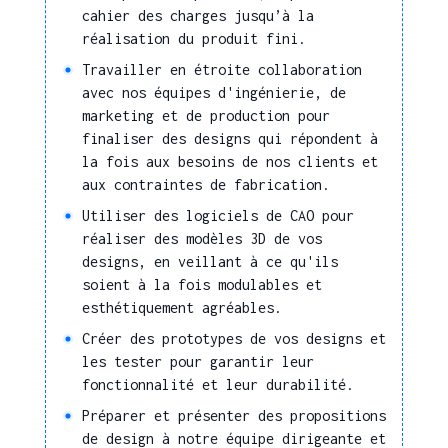
documents techniques
cahier des charges jusqu’à la
Renseigner, mettre à
réalisation du produit fini.
jour une documentation
Travailler en étroite collaboration
technique
avec nos équipes d'ingénierie, de
Créer une
marketing et de production pour
documentation
finaliser des designs qui répondent à
technique
la fois aux besoins de nos clients et
aux contraintes de fabrication.
Rédiger un cahier des
charges, des
Utiliser des logiciels de CAO pour
spécifications
réaliser des modèles 3D de vos
techniques
designs, en veillant à ce qu'ils
soient à la fois modulables et
Dessiner des avant-
esthétiquement agréables.
projets (roughs,
croquis) à partir du
Créer des prototypes de vos designs et
concept, des thèmes
les tester pour garantir leur
définis
fonctionnalité et leur durabilité.
Réaliser des designs
Préparer et présenter des propositions
industriels
de design à notre équipe dirigeante et