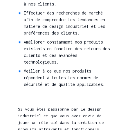
à nos clients.
Se représenter un objet
dans l'espace
Effectuer des recherches de marché
afin de comprendre les tendances en
Analyser des résultats
matière de design industriel et les
de tests et essais
préférences des clients.
Recherche,
Améliorer constamment nos produits
Innovation
existants en fonction des retours des
clients et des avancées
Réaliser une étude
technologiques.
d'opportunité et de
Veiller à ce que nos produits
faisabilité technique et
répondent à toutes les normes de
économique
sécurité et de qualité applicables.
Concevoir un modèle,
un prototype
Créer, concevoir de
Si vous êtes passionné par le design
nouveaux produits ou
industriel et que vous avez envie de
des améliorations
jouer un rôle clé dans la création de
produits
produits attrayants et fonctionnels,