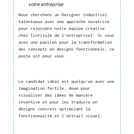
Publication Assistée par
votre entreprise
matériaux, des produits
Ordinateur (PAO)
Nous cherchons un Designer industriel
Sélectionner des
Quark Express
talentueux avec une approche novatrice
matériaux ou matières
Rhinocéros 3D
pour rejoindre notre équipe créative
pour un projet
3DS MAX
chez {intitulé de l’entreprise}. Si vous
Maîtriser la pensée
avez une passion pour la transformation
Analyse du Cycle de Vie - ACV
additive en plus de la
des concepts en designs fonctionnels, ce
des produits
pensée soustractive
poste est pour vous.
Architecture
Prévention des
Comptabilité commerciale
risques
Comptabilité générale
Le candidat idéal est quelqu'un avec une
Déterminer des mesures
Design transports aérien et
imagination fertile, doué pour
correctives
maritime
visualiser des idées de manière
Gérer une situation
inventive et pour les traduire en
Dessin industriel
d'urgence
designs concrets optimisant la
Ergonomie
fonctionnalité et l’attrait visuel.
Anticiper les risques de
Gestion prévisionnelle
cybersécurité
Gestion des
Graphisme