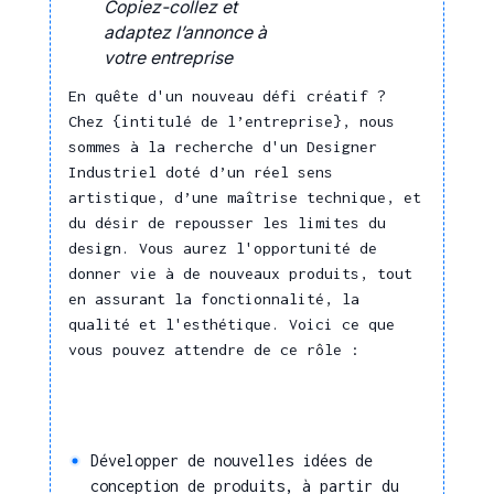
Copiez-collez et
Traitement de
adaptez l’annonce à
l'information et
votre entreprise
des données
En quête d'un nouveau défi créatif ?
Chez {intitulé de l’entreprise}, nous
Collecter et analyser
sommes à la recherche d'un Designer
des informations
Industriel doté d’un réel sens
Utiliser les outils
artistique, d’une maîtrise technique, et
collaboratifs
du désir de repousser les limites du
Utiliser des logiciels
design. Vous aurez l'opportunité de
spécifiques
donner vie à de nouveaux produits, tout
en assurant la fonctionnalité, la
Assurer la gestion de
qualité et l'esthétique. Voici ce que
base de logiciels ou
vous pouvez attendre de ce rôle :
matériels numériques
Analyser, exploiter,
structurer des données
Comprendre, interpréter
Développer de nouvelles idées de
des données et
conception de produits, à partir du