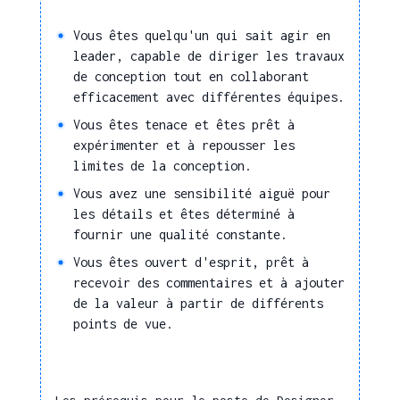
stocks
Stratégie internationale
Vous êtes quelqu'un qui sait agir en
Arts de la table
leader, capable de diriger les travaux
Concevoir le
de conception tout en collaborant
Histoire de l'art
conditionnement d'un
efficacement avec différentes équipes.
produit ou d'une gamme
Scénographie
Vous êtes tenace et êtes prêt à
Relation client
Harmonisation des couleurs
expérimenter et à repousser les
Olfactologie
limites de la conception.
Apporter une assistance
Chimie
technique
Vous avez une sensibilité aiguë pour
les détails et êtes déterminé à
Développement
Sociologie
fournir une qualité constante.
Normes et procédés
commercial
Vous êtes ouvert d'esprit, prêt à
recevoir des commentaires et à ajouter
Chiffrage/calcul de coût
Réaliser une veille de
de la valeur à partir de différents
marché, une veille
Éco-conception
points de vue.
concurrentielle
Marketing / Mercatique
Concevoir une
Méthodes d'analyse en
prestation
acoustique
Les prérequis pour le poste de Designer