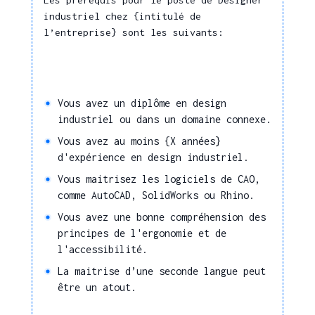
Stratégie de
Modélisation informatique
industriel chez {intitulé de
développement
l’entreprise} sont les suivants:
Organisation d'évènements
professionnels
Mettre en oeuvre une
stratégie de
Rough/dessin d'expression
développement de
Droit de la propriété
projet
Vous avez un diplôme en design
intellectuelle
industriel ou dans un domaine connexe.
Identifier les contraintes
Normes environnementales
d'un projet
Vous avez au moins {X années}
Produits, outils et
d'expérience en design industriel.
Réaliser le suivi d'un
matières
projet
Vous maitrisez les logiciels de CAO,
comme AutoCAD, SolidWorks ou Rhino.
Équilibrer
Ameublement (salons,
financièrement la
Vous avez une bonne compréhension des
chambres, ...)
solution proposée
principes de l'ergonomie et de
Emballage primaire
l'accessibilité.
Collaboration
Emballage secondaire
La maitrise d’une seconde langue peut
Travailler, interagir à
Menuiserie aluminium
être un atout.
distance
Menuiserie bois