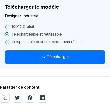
Profil recherché
Télécharger le modèle
Savoir être
Connaissances & Savoirs
Designer industriel
Exemple d'annonce
100% Gratuit
Questions entretiens
Téléchargeable et réutilisable
Conclusion
Indispensable pour un recrutement réussi
Télécharger
Partager ce contenu