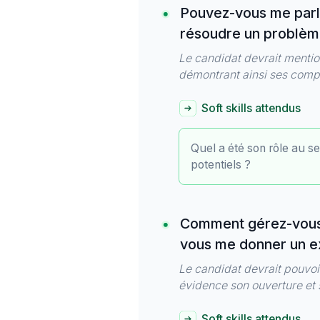
Pouvez-vous me parle
résoudre un problè
Le candidat devrait mention
démontrant ainsi ses compé
Soft skills attendus
Quel a été son rôle au se
potentiels ?
Comment gérez-vous l
vous me donner un e
Le candidat devrait pouvoir
évidence son ouverture et 
Soft skills attendus