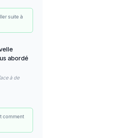
ler suite à
velle
ous abordé
face à de
 et comment