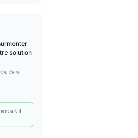
 surmonter
re solution
nce, de la
ent a-t-il