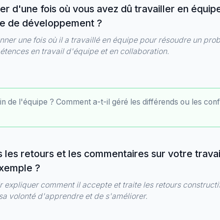
r d'une fois où vous avez dû travailler en équip
me de développement ?
ner une fois où il a travaillé en équipe pour résoudre un pro
tences en travail d'équipe et en collaboration.
in de l'équipe ? Comment a-t-il géré les différends ou les confl
es retours et les commentaires sur votre travai
xemple ?
 expliquer comment il accepte et traite les retours constructi
sa volonté d'apprendre et de s'améliorer.