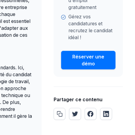
essionnelles,
d'emploi
re entreprise
gratuitement
r chaque
Gérez vos
 est essentiel
candidatures et
 s'adapter aux
recrutez le candidat
uation de ces
idéal !
Réserver une
démo
ndards. Ici,
té du candidat
ie de travail,
son approche
t technique ou
Partager ce contenu
. De plus,
prendre
ment il gère la