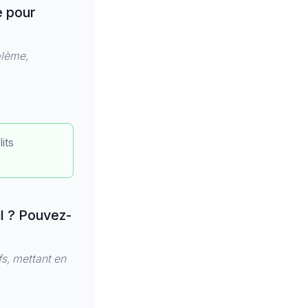
e pour
blème,
its
l ? Pouvez-
fs, mettant en