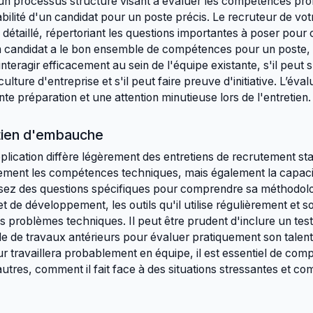
n processus structuré visant à évaluer les compétences prof
lité d'un candidat pour un poste précis. Le recruteur de vot
n détaillé, répertoriant les questions importantes à poser pou
 candidat a le bon ensemble de compétences pour un poste, il
interagir efficacement au sein de l'équipe existante, s'il peut
ture d'entreprise et s'il peut faire preuve d'initiative. L’éval
te préparation et une attention minutieuse lors de l'entretien.
etien d'embauche
lication diffère légèrement des entretiens de recrutement sta
ement les compétences techniques, mais également la capaci
ez des questions spécifiques pour comprendre sa méthodolog
 de développement, les outils qu'il utilise régulièrement et 
es problèmes techniques. Il peut être prudent d'inclure un tes
lle de travaux antérieurs pour évaluer pratiquement son talent
r travaillera probablement en équipe, il est essentiel de com
utres, comment il fait face à des situations stressantes et com