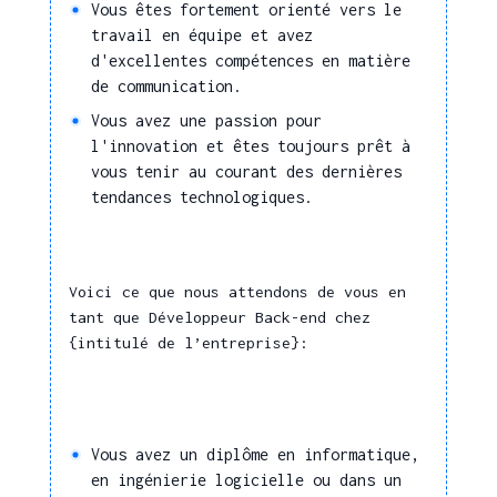
Vous êtes fortement orienté vers le
solution logicielle
Business Intelligence (BI) /
travail en équipe et avez
Collaboration
Informatique décisionnelle
d'excellentes compétences en matière
de communication.
Informatique de gestion
Promouvoir une
Vous avez une passion pour
Informatique scientifique et
proposition, un projet
l'innovation et êtes toujours prêt à
technique
Apprentissage
vous tenir au courant des dernières
Progiciels de gestion intégrée
et
tendances technologiques.
d'entreprise (ERP)
professionnalisation
Programmation logicielle
Actualiser régulièrement
Publication Assistée par
Voici ce que nous attendons de vous en
ses connaissances
Ordinateur (PAO)
tant que Développeur Back-end chez
Animation
Système embarqué
{intitulé de l’entreprise}:
Systèmes d'exploitation
Préparer et animer une
informatique
réunion, un groupe de
Comptabilité générale
travail, un atelier
Vous avez un diplôme en informatique,
Management
Finance
en ingénierie logicielle ou dans un