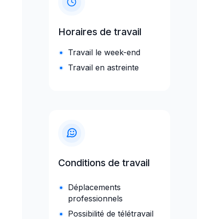
de ses clients internes et
externes
Traitement de
Horaires de travail
l'information et
Travail le week-end
des données
Travail en astreinte
Structurer, synthétiser
des informations
Analyser, exploiter,
structurer des données
Créer une
documentation
technique
Conditions de travail
Rédiger un cahier des
charges, des
Déplacements
spécifications
professionnels
techniques
Possibilité de télétravail