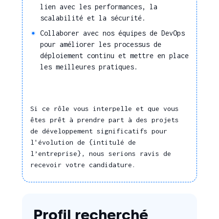
Assembler des
lien avec les performances, la
composants logiciels
scalabilité et la sécurité.
Coder
Collaborer avec nos équipes de DevOps
pour améliorer les processus de
Concevoir une
déploiement continu et mettre en place
application web
les meilleures pratiques.
Développer une
application en lien avec
une base de données
Si ce rôle vous interpelle et que vous
Vérifier la compatibilité
êtes prêt à prendre part à des projets
des développements
de développement significatifs pour
produits avec les
l'évolution de {intitulé de
spécifications
l’entreprise}, nous serions ravis de
Gérer et déployer des
recevoir votre candidature.
logiciels à distance
Réaliser la mise en
production de solutions
logicielles dans un
Profil recherché
environnement