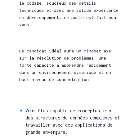
Pascal
le codage, soucieux des détails
Gérer une situation
techniques et avez une solide expérience
d'urgence
Perl
en développement, ce poste est fait pour
Surveiller le
PHP
vous.
fonctionnement
Prolog
d'applicatifs et logiciels
Python
Concevoir et maintenir
Le candidat idéal aura un mindset axé
Ruby
un système de
sur la résolution de problèmes, une
cybersécurité
Script Shell
forte capacité à apprendre rapidement
Gérer les risques de
SQL
dans un environnement dynamique et un
cybersécurité
haut niveau de concentration.
VB.NET
Mener un processus de
Visual Basic
test en cybersécurité
WLangage
Qualité
XML
Vous êtes capable de conceptualiser
Garantir le bon
des structures de données complexes et
Application web
fonctionnement, la
travailler avec des applications de
Architecture propriétaire
disponibilité et la
grande envergure.
performance d'une
Architecture web