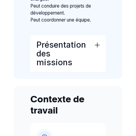
Peut conduire des projets de
développement.
Peut coordonner une équipe.
Présentation
des
missions
Communication,
Multimédia
Contexte de
Communiquer à l'oral
en langue étrangère
travail
Communiquer à l'écrit
en langue étrangère
Communiquer auprès