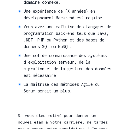
Gestion commerciale, relation
domaine connexe.
Allouer et organiser les
clients
Une expérience de {X années} en
ressources d'un projet
Gestion de configuration
développement Back-end est requise.
selon les besoins et
Informatique industrielle
contraintes
Vous avez une maîtrise des langages de
programmation back-end tels que Java,
Gestion des
Technologies de l'accessibilité
.NET, PHP ou Python et des bases de
numérique
Ressources
données SQL ou NoSQL.
Anglais technique
Humaines
Une solide connaissance des systèmes
Normes et procédés
d'exploitation serveur, de la
Gérer les ressources
migration et de la gestion des données
humaines
Animation d'instances agiles
est nécessaire.
(mêlée, démonstration,
Conseil,
La maîtrise des méthodes Agile ou
rétrospective, …)
Transmission
Scrum serait un plus.
Formalisation de processus de
gestion
Accompagner
l'appropriation d'un
Marketing / Mercatique
outil par ses utilisateurs
Si vous êtes motivé pour donner un
Méthode AGILE
nouvel élan à votre carrière, ne tardez
Transmettre une
Méthodologie SAFe
pas à poser votre candidature ! Envoyez-