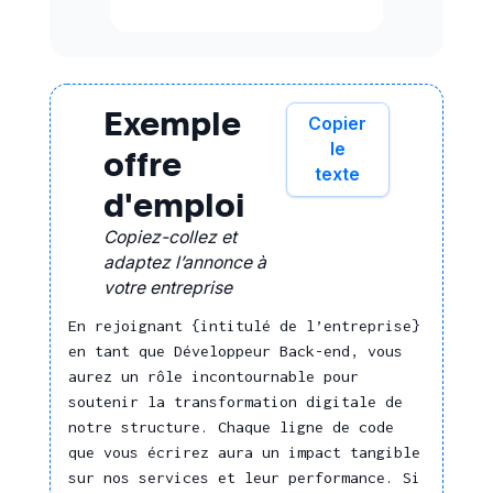
Recherche,
Innovation
Créer, élaborer et
identifier des concepts
Exemple
Copier
innovants
le
offre
Réaliser des études et
texte
développements
d'emploi
informatiques
Copiez-collez et
Réaliser un prototype
adaptez l’annonce à
de la solution technique
votre entreprise
pour validation par le
donneur d'ordres
En rejoignant {intitulé de l’entreprise}
(configuration type, ...)
en tant que Développeur Back-end, vous
aurez un rôle incontournable pour
Concevoir et
soutenir la transformation digitale de
développer une solution
notre structure. Chaque ligne de code
digitale
que vous écrirez aura un impact tangible
Analyser les indicateurs
sur nos services et leur performance. Si
pertinents sur les