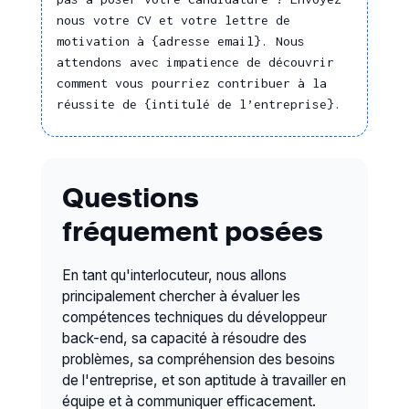
technique, un savoir-
nous votre CV et votre lettre de
Méthodologie Scrum
faire
motivation à {adresse email}. Nous
Modélisation informatique
Enseigner, transmettre
attendons avec impatience de découvrir
des connaissances,
Principes d'intégration de
comment vous pourriez contribuer à la
développer des
matériels et de logiciels
réussite de {intitulé de l’entreprise}.
compétences
Procédures d'appels d'offres
Relation client
Protocoles et normes télécoms
Recueillir et analyser les
Urbanisation des systèmes
Questions
besoins client
d'information
fréquement posées
Identifier les besoins en
Règles de sécurité Informatique
logiciel
et Télécoms
En tant qu'interlocuteur, nous allons
Développement
Système KANBAN
principalement chercher à évaluer les
commercial
Système LEAN
compétences techniques du développeur
Produits, outils et
back-end, sa capacité à résoudre des
Présenter et valoriser
problèmes, sa compréhension des besoins
matières
un produit ou un
de l'entreprise, et son aptitude à travailler en
service
équipe et à communiquer efficacement.
Matériel de contrôle embarqué