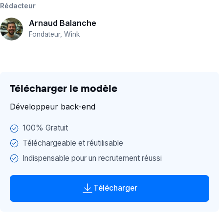
Rédacteur
Description du poste
Arnaud Balanche
Tâches & Missions
Fondateur, Wink
Contexte de travail
Exemple offre d'emploi
Profil recherché
Télécharger le modèle
Savoir être
Connaissances & Savoirs
Développeur back-end
Exemple d'annonce
100% Gratuit
Questions entretiens
Téléchargeable et réutilisable
Conclusion
Indispensable pour un recrutement réussi
Télécharger