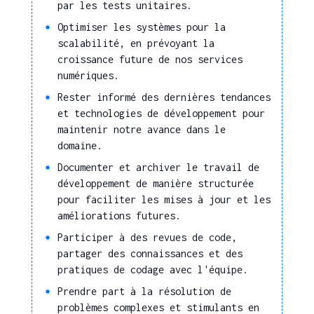
par les tests unitaires.
Nouvelles
Optimiser les systèmes pour la
technologies
scalabilité, en prévoyant la
croissance future de nos services
Paramétrer un logiciel,
numériques.
un outil, un système
Rester informé des dernières tendances
numérique
et technologies de développement pour
Développer un logiciel,
maintenir notre avance dans le
un système
domaine.
d'informations, une
Documenter et archiver le travail de
application
développement de manière structurée
Concevoir l'architecture
pour faciliter les mises à jour et les
d'un système, d'un
améliorations futures.
réseau
Participer à des revues de code,
Piloter des évolutions
partager des connaissances et des
ou des paramétrages à
pratiques de codage avec l'équipe.
apporter aux
Prendre part à la résolution de
composants
problèmes complexes et stimulants en