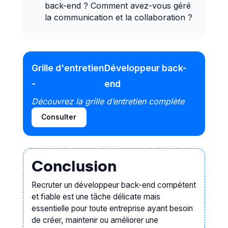
back-end ? Comment avez-vous géré
d'achat, optimiser la
la communication et la collaboration ?
procédure d'achat
Droit,
contentieux et
négociation
Grille d'entretien
Développeur back-
-
end
Négocier un contrat
Protection des
Découvrez la grille d’entretien complète
personnes et de
Consulter
l'environnement
Évaluer une situation à
Conclusion
risque
Recruter un développeur back-end compétent
et fiable est une tâche délicate mais
essentielle pour toute entreprise ayant besoin
de créer, maintenir ou améliorer une