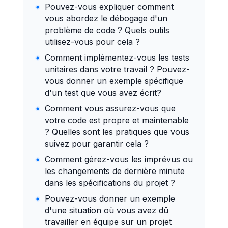
administrative
Pouvez-vous expliquer comment
vous abordez le débogage d'un
Respecter la
problème de code ? Quels outils
confidentialité des
utilisez-vous pour cela ?
informations
Comment implémentez-vous les tests
Pilotage et
unitaires dans votre travail ? Pouvez-
maîtrise des
vous donner un exemple spécifique
d'un test que vous avez écrit?
coûts
Comment vous assurez-vous que
Identifier et sélectionner
votre code est propre et maintenable
des fournisseurs, sous-
? Quelles sont les pratiques que vous
traitants, prestataires
suivez pour garantir cela ?
Lancer et gérer un
Comment gérez-vous les imprévus ou
appel d'offres
les changements de dernière minute
dans les spécifications du projet ?
Contrôler la réalisation
et les coûts d’une
Pouvez-vous donner un exemple
prestation
d'une situation où vous avez dû
travailler en équipe sur un projet
Élaborer une stratégie