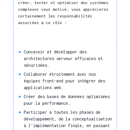
créer, tester et optimiser des systèmes
tendances et les usages
complexes vous motive, vous apprécierez
des clients
certainement les responsabilités
Proposer des pistes
associées à ce rôle :
d'amélioration des
solutions
Réaliser des études
d'organisation et
Concevoir et développer des
d'évolution de systèmes
architectures serveur efficaces et
d'information
sécurisées.
Animer une démarche
Collaborer étroitement avec nos
agile et innovante
équipes front-end pour intégrer des
applications web.
Superviser et
coordonner les
Créer des bases de données optimisées
réalisations, études ou
pour la performance.
développements
Participer à toutes les phases de
informatiques
développement, de la conceptualisation
(collaborateurs, sous-
à l’implémentation finale, en passant
traitants)