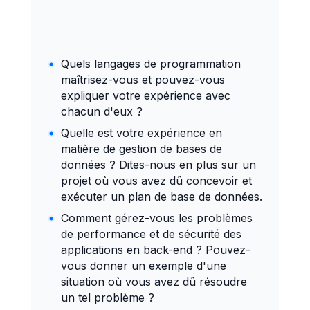
Comparer des solutions,
Réseaux informatiques et
produits ou matériels
télécoms
Stratégie de
Produits multimédias
Quels langages de programmation
développement
maîtrisez-vous et pouvez-vous
expliquer votre expérience avec
Concevoir et gérer un
chacun d'eux ?
projet
Quelle est votre expérience en
Piloter la gestion de la
matière de gestion de bases de
production, de
données ? Dites-nous en plus sur un
l'exploitation
projet où vous avez dû concevoir et
Piloter le déploiement et
exécuter un plan de base de données.
l'intégration d'outils
Comment gérez-vous les problèmes
d'optimisation au sein
de performance et de sécurité des
des processus métiers
applications en back-end ? Pouvez-
Planifier les étapes d'un
vous donner un exemple d'une
projet
situation où vous avez dû résoudre
Gestion
un tel problème ?