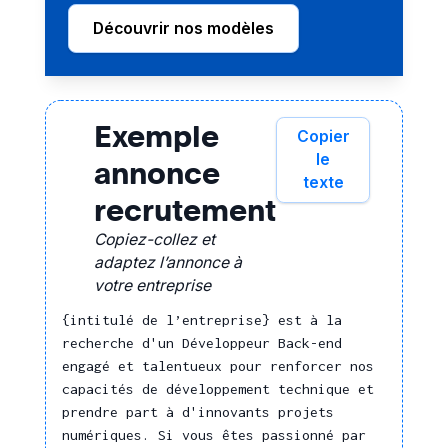
AutoItScript
Intégrer des outils
Découvrir nos modèles
Basic
IA/Data Science
C#
Conception
C/C++
Cobol
Exemple
Concevoir un
Copier
équipement selon ses
CSS
le
annonce
usages et contraintes
texte
Delphi
recrutement
Maintenance,
Fortran
Réparation
Copiez-collez et
HTML
adaptez l’annonce à
Réaliser un diagnostic
Java
votre entreprise
technique
J2EE
{intitulé de l’entreprise} est à la
Prévention des
J2ME
recherche d'un Développeur Back-end
risques
engagé et talentueux pour renforcer nos
Langages de programmation
capacités de développement technique et
informatique
Déterminer des mesures
prendre part à d'innovants projets
Lisp
correctives
numériques. Si vous êtes passionné par