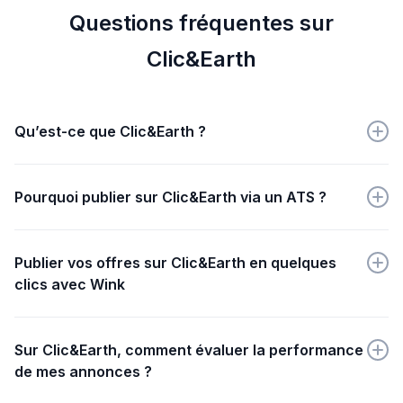
Questions fréquentes sur
Clic&Earth
Qu’est-ce que Clic&Earth ?
Clic&Earth est une plateforme engagée qui connecte
citoyens et entreprises pour agir ensemble en faveur
Pourquoi publier sur Clic&Earth via un ATS ?
de l'environnement.
Publier via un ATS sur Clic&Earth permet une
diffusion optimisée, un gain de temps et une
Publier vos offres sur Clic&Earth en quelques
connexion directe avec une audience engagée pour
clics avec Wink
l’environnement.
Il vous suffit de rédiger votre annonce sur Wink, puis
de choisir Clic&Earth dans les options de sites d'emploi
Sur Clic&Earth, comment évaluer la performance
proposés.
de mes annonces ?