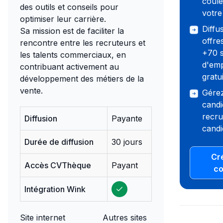
coule
des outils et conseils pour
votre
optimiser leur carrière.
Diffu
Sa mission est de faciliter la
offre
rencontre entre les recruteurs et
+70 s
les talents commerciaux, en
d'emp
contribuant activement au
gratu
développement des métiers de la
vente.
Gére
candi
recru
Diffusion
Payante
candid
Durée de diffusion
30 jours
Cr
Accès CVThèque
Payant
c
Intégration Wink
Site internet
Autres sites