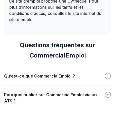
Ce site d'emploi propose une CVthèque. Pour 
plus d'informations sur les tarifs et les 
conditions d'accès, consultez le site internet du 
site d'emploi.
Questions fréquentes sur
CommercialEmploi
Qu’est-ce que CommercialEmploi ?
CommercialEmploi est une plateforme dédiée au
recrutement et à l'emploi dans les métiers
Pourquoi publier sur CommercialEmploi via un
commerciaux.
ATS ?
Publier via un ATS sur CommercialEmploi simplifie la