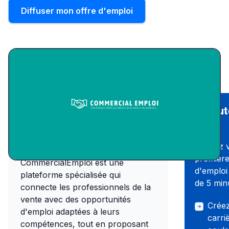
Diffuser mon offre d'emploi
Recrut
Présentation du
Wink
site d'emploi
Publiez 
première
CommercialEmploi est une
d'emploi
plateforme spécialisée qui
de 5 min
connecte les professionnels de la
vente avec des opportunités
Créez
d'emploi adaptées à leurs
carri
compétences, tout en proposant