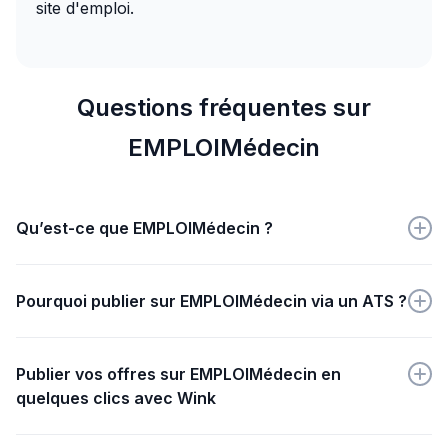
site d'emploi.
Questions fréquentes sur
EMPLOIMédecin
Qu’est-ce que EMPLOIMédecin ?
EMPLOIMédecin est le jobboard spécialisé pour les
médecins et professions médicales.
Pourquoi publier sur EMPLOIMédecin via un ATS ?
Publier via un ATS sur EMPLOIMédecin simplifie la
gestion des candidatures, améliore la visibilité des
Publier vos offres sur EMPLOIMédecin en
offres et optimise le recrutement grâce à une
quelques clics avec Wink
plateforme dédiée aux professionnels de santé.
Créez simplement votre annonce sur Wink, puis