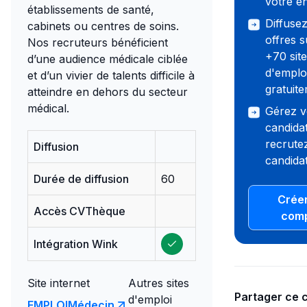
votre en
établissements de santé,
Diffuse
cabinets ou centres de soins.
offres s
Nos recruteurs bénéficient
+70 sit
d’une audience médicale ciblée
d'emplo
et d’un vivier de talents difficile à
gratuit
atteindre en dehors du secteur
médical.
Gérez v
candida
recrutez
Diffusion
candidat
Durée de diffusion
60
Crée
Accès CVThèque
com
Intégration Wink
Site internet
Autres sites
Partager ce 
d'emploi
EMPLOIMédecin