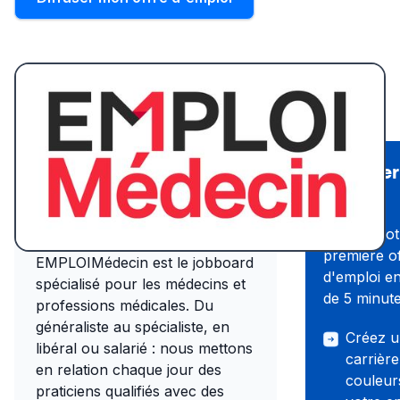
Recruter
Présentation du
Wink
site d'emploi
Publiez vot
première o
EMPLOIMédecin est le jobboard
d'emploi e
spécialisé pour les médecins et
de 5 minute
professions médicales. Du
généraliste au spécialiste, en
Créez u
libéral ou salarié : nous mettons
carrièr
en relation chaque jour des
couleur
praticiens qualifiés avec des