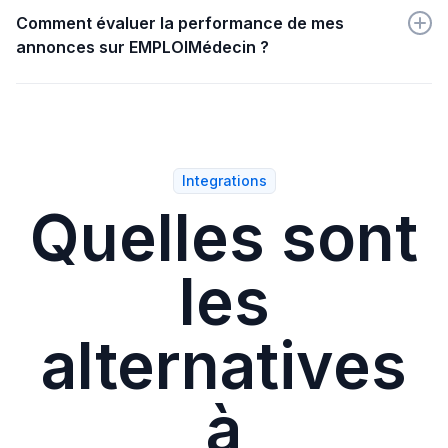
choisissez EMPLOIMédecin dans les options de sites
Comment évaluer la performance de mes
d'emploi proposés.
annonces sur EMPLOIMédecin ?
Accédez à l'onglet Statistiques sur Wink pour analyser
l'efficacité de vos annonces et le total des
candidatures reçues.
Integrations
Quelles sont
les
alternatives
à