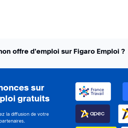
n offre d'emploi sur Figaro Emploi ?
nnonces sur
ploi gratuits
z la diffusion de votre
partenaires.