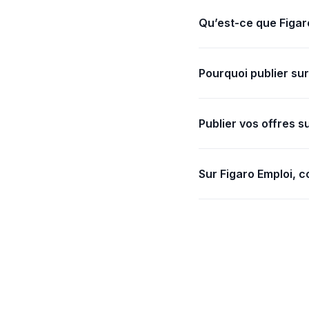
Qu’est-ce que Figar
Figaro Emploi est une
booster votre carrièr
Pourquoi publier sur
Publier via un ATS su
assure une visibilité
Publier vos offres s
Il vous suffit de cré
sites d'emploi propo
Sur Figaro Emploi,
Avec l'onglet Statis
volume de candidatu