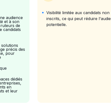
Visibilité limitée aux candidats non
une audience
inscrits, ce qui peut réduire l'audi
té et à son
potentielle.
cruteurs de
de candidats
 solutions
ge précis des
yse, pour
e
rque
paces dédiés
entreprises,
ents en
ts et leur