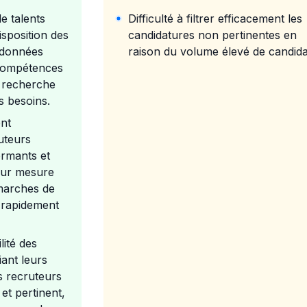
e talents
Difficulté à filtrer efficacement les
isposition des
candidatures non pertinentes en
 données
raison du volume élevé de candida
 compétences
la recherche
s besoins.
nt
uteurs
ormants et
ur mesure
marches de
r rapidement
lité des
iant leurs
s recruteurs
et pertinent,