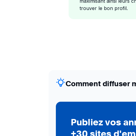
maximisant ainsi leurs 
trouver le bon profil.
Comment diffuser m
Publiez vos a
+30 sites d'em