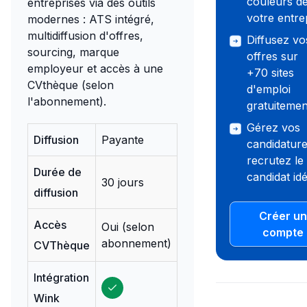
couleurs d
entreprises via des outils
votre entre
modernes : ATS intégré,
multidiffusion d'offres,
Diffusez vo
sourcing, marque
offres sur
employeur et accès à une
+70 sites
CVthèque (selon
d'emploi
l'abonnement).
gratuitemen
Gérez vos
Diffusion
Payante
candidature
recrutez le
Durée de
candidat idé
30 jours
diffusion
Créer un
Accès
Oui (selon
compte
abonnement)
CVThèque
Intégration
Wink