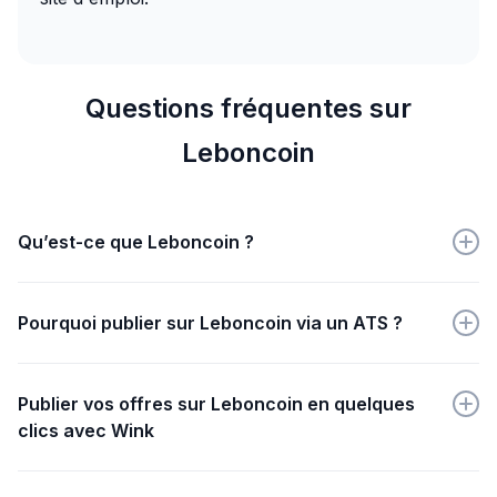
Questions fréquentes sur
Leboncoin
Qu’est-ce que Leboncoin ?
Leboncoin est une plateforme en ligne pour acheter,
vendre et louer des biens et services entre particuliers
Pourquoi publier sur Leboncoin via un ATS ?
et professionnels.
Publier via un ATS sur Leboncoin centralise vos
offres, automatise leur diffusion et optimise la gestion
Publier vos offres sur Leboncoin en quelques
des candidatures, simplifiant ainsi le recrutement.
clics avec Wink
Créez simplement votre annonce sur Wink, puis