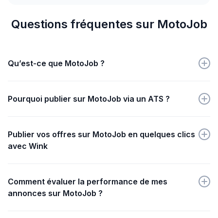
Questions fréquentes sur MotoJob
Qu’est-ce que MotoJob ?
MotoJob est une plateforme dédiée à l'emploi dans le
secteur de la moto et des deux-roues.
Pourquoi publier sur MotoJob via un ATS ?
Publier sur MotoJob via un ATS simplifie et
automatise la diffusion de vos offres, garantissant une
Publier vos offres sur MotoJob en quelques clics
visibilité ciblée auprès des passionnés et
avec Wink
professionnels du secteur moto.
Créez simplement votre annonce sur Wink, puis
choisissez MotoJob dans les options de sites d'emploi
Comment évaluer la performance de mes
proposées.
annonces sur MotoJob ?
Avec l'onglet Statistiques de Wink, analysez facilement