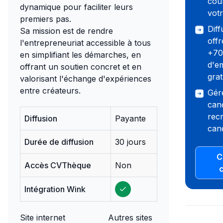
cou
dynamique pour faciliter leurs
votr
premiers pas.
Dif
Sa mission est de rendre
offr
l'entrepreneuriat accessible à tous
+70 
en simplifiant les démarches, en
d'e
offrant un soutien concret et en
gra
valorisant l'échange d'expériences
entre créateurs.
Gér
cand
recr
Diffusion
Payante
cand
Durée de diffusion
30 jours
C
Accès CVThèque
Non
Intégration Wink
Site internet
Autres sites