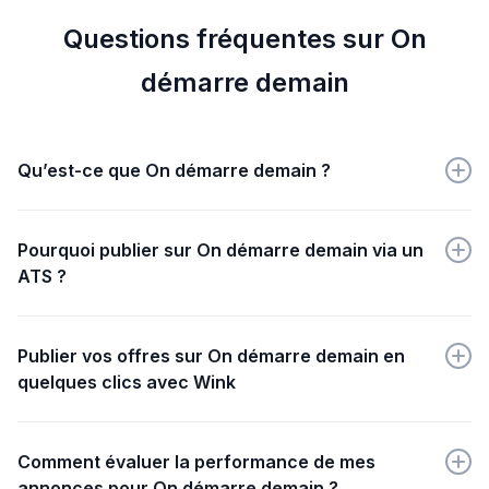
Questions fréquentes sur On
démarre demain
Qu’est-ce que On démarre demain ?
"On démarre demain" est un programme
d'accompagnement pour lancer ou développer
Pourquoi publier sur On démarre demain via un
rapidement un projet professionnel.
ATS ?
Publier via un ATS sur On démarre demain simplifie la
gestion des candidatures, optimise le recrutement et
Publier vos offres sur On démarre demain en
connecte avec une communauté engagée
quelques clics avec Wink
d'entrepreneurs.
Créez simplement votre annonce sur Wink, puis
choisissez EmploiMagasins dans les options de sites
Comment évaluer la performance de mes
d'emploi proposés.
annonces pour On démarre demain ?