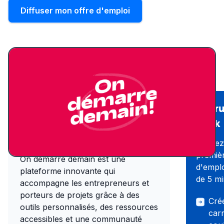
Diffuser mon offre d'emploi
Recru
Présentation du
Wink
site d'emploi
Publiez
premièr
On démarre demain est une
d'empl
plateforme innovante qui
de 5 mi
accompagne les entrepreneurs et
porteurs de projets grâce à des
Crée
outils personnalisés, des ressources
carr
accessibles et une communauté