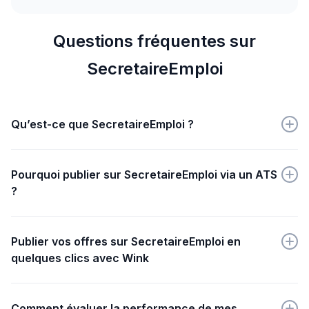
Questions fréquentes sur
SecretaireEmploi
Qu’est-ce que SecretaireEmploi ?
SecretaireEmploi est une plateforme dédiée au
recrutement et à l'emploi des secrétaires et assistants.
Pourquoi publier sur SecretaireEmploi via un ATS
?
Publier via un ATS sur SecretaireEmploi simplifie la
gestion des candidatures, optimise la visibilité des
Publier vos offres sur SecretaireEmploi en
offres et cible efficacement des professionnels
quelques clics avec Wink
qualifiés du secrétariat.
Créez simplement votre annonce sur Wink, puis
choisissez SecretaireEmploi dans la liste des
Comment évaluer la performance de mes