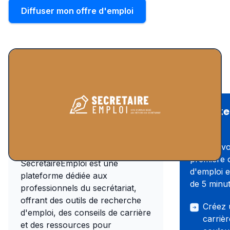
Diffuser mon offre d'emploi
Recrute
Présentation du
Wink
site d'emploi
Publiez vo
première 
SecretaireEmploi est une
d'emploi 
plateforme dédiée aux
de 5 minut
professionnels du secrétariat,
offrant des outils de recherche
Créez 
d'emploi, des conseils de carrière
carriè
et des ressources pour