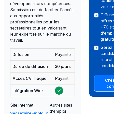
couleu
développer leurs compétences.
votre 
Sa mission est de faciliter l'accès
Diffus
aux opportunités
offres 
professionnelles pour les
+70 si
secrétaires tout en valorisant
d'empl
leur expertise sur le marché du
gratui
travail.
Gérez 
candid
Diffusion
Payante
recrute
candida
Durée de diffusion
30 jours
Accès CVThèque
Payant
Crée
com
Intégration Wink
Site internet
Autres sites
d'emploi
SecretaireEmploi