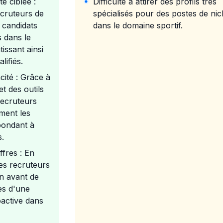
 ciblée :
Difficulté à attirer des profils très
cruteurs de
spécialisés pour des postes de ni
 candidats
dans le domaine sportif.
s dans le
issant ainsi
lifiés.
cité : Grâce à
et des outils
recruteurs
ement les
pondant à
s.
ffres : En
es recruteurs
en avant de
ès d'une
active dans