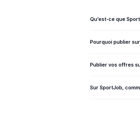
Qu’est-ce que Sport
SportJob est une pla
Pourquoi publier sur
Publier sur SportJob
maximise la visibilit
Publier vos offres 
Il vous suffit de réd
d'emploi proposés.
Sur SportJob, comm
Avec l'onglet Statist
total des candidature