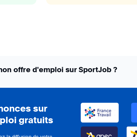
on offre d'emploi sur SportJob ?
nnonces sur
ploi gratuits
z la diffusion de votre