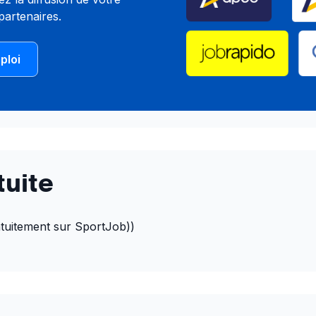
partenaires.
ploi
tuite
ratuitement sur SportJob))