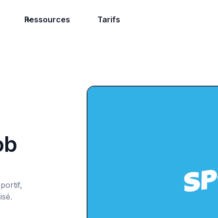
Ressources
Tarifs
ob
ortif,
isé.