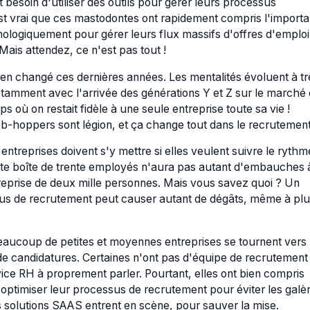
t besoin d'utiliser des outils pour gérer leurs processus
st vrai que ces mastodontes ont rapidement compris l'import
ologiquement pour gérer leurs flux massifs d'offres d'emploi
Mais attendez, ce n'est pas tout !
en changé ces dernières années. Les mentalités évoluent à tr
otamment avec l'arrivée des générations Y et Z sur le marché
emps où on restait fidèle à une seule entreprise toute sa vie !
ob-hoppers sont légion, et ça change tout dans le recrutement
entreprises doivent s'y mettre si elles veulent suivre le rythm
tite boîte de trente employés n'aura pas autant d'embauches 
reprise de deux mille personnes. Mais vous savez quoi ? Un
s de recrutement peut causer autant de dégâts, même à plu
eaucoup de petites et moyennes entreprises se tournent vers 
 de candidatures. Certaines n'ont pas d'équipe de recrutement
ice RH à proprement parler. Pourtant, elles ont bien compris
 optimiser leur processus de recrutement pour éviter les galèr
es solutions SAAS entrent en scène, pour sauver la mise.