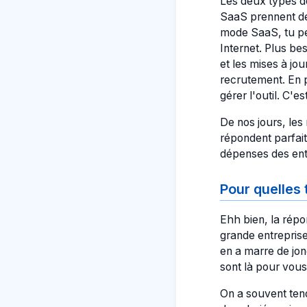
Les deux types de
SaaS prennent de 
mode SaaS, tu pe
Internet. Plus be
et les mises à jou
recrutement. En 
gérer l'outil. C'e
De nos jours, les
répondent parfait
dépenses des ent
Pour quelles 
Ehh bien, la rép
grande entreprise
en a marre de jon
sont là pour vous
On a souvent ten