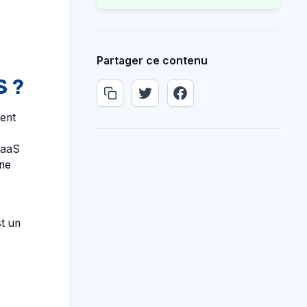
Partager ce contenu
S ?
ment
SaaS
une
st un