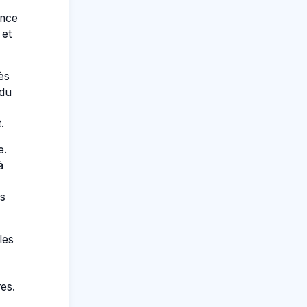
ance
 et
ès
 du
.
e.
à
s
les
es.