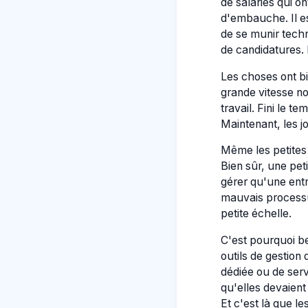
de salariés qui on
d'embauche. Il e
de se munir techn
de candidatures. 
Les choses ont bi
grande vitesse n
travail. Fini le t
Maintenant, les j
Même les petites 
Bien sûr, une pe
gérer qu'une ent
mauvais processu
petite échelle.
C'est pourquoi b
outils de gestion
dédiée ou de serv
qu'elles devaient
Et c'est là que l