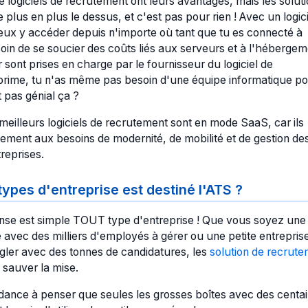
 logiciels de recrutement ont leurs avantages, mais les solut
plus en plus le dessus, et c'est pas pour rien ! Avec un logici
ux y accéder depuis n'importe où tant que tu es connecté à
soin de se soucier des coûts liés aux serveurs et à l'hébergem
r sont prises en charge par le fournisseur du logiciel de
prime, tu n'as même pas besoin d'une équipe informatique p
st pas génial ça ?
 meilleurs logiciels de recrutement sont en mode SaaS, car ils
ement aux besoins de modernité, de mobilité et de gestion de
reprises.
types d'entreprise est destiné l'ATS ?
onse est simple TOUT type d'entreprise ! Que vous soyez une
 avec des milliers d'employés à gérer ou une petite entreprise
gler avec des tonnes de candidatures, les
solution de recrut
 sauver la mise.
dance à penser que seules les grosses boîtes avec des centa