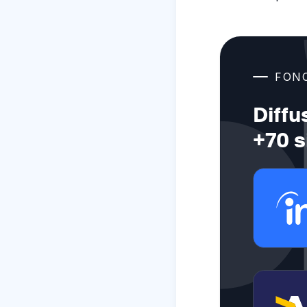
FON
Diffu
+70 s