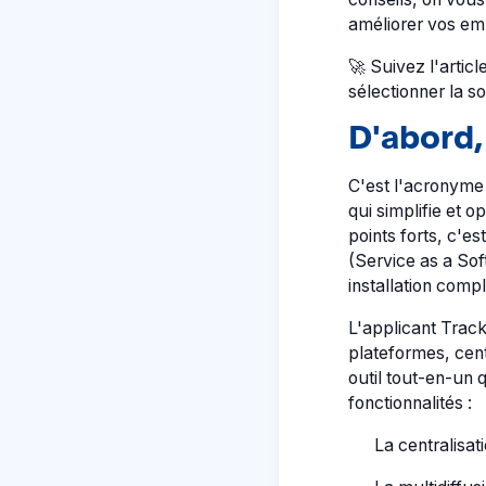
améliorer vos e
🚀 Suivez l'articl
sélectionner la so
D'abord, 
C'est l'acronyme 
qui simplifie et 
points forts, c'e
(Service as a Sof
installation comp
L'applicant Track
plateformes, cent
outil tout-en-un q
fonctionnalités :
La centralisat