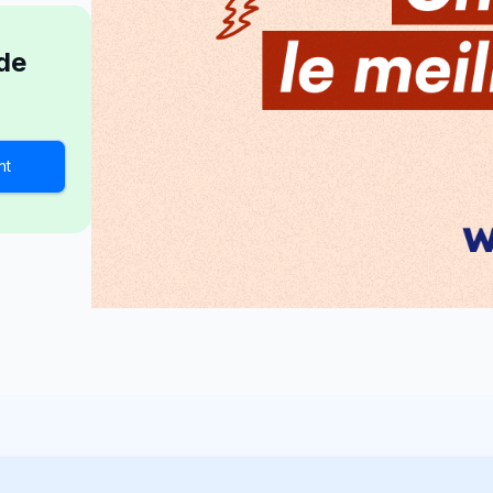
 de
nt