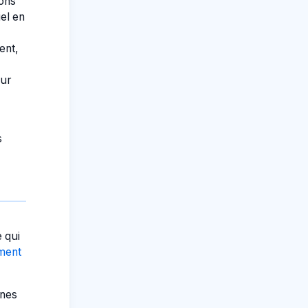
ions
el en
ent,
our
s
 qui
ement
ines