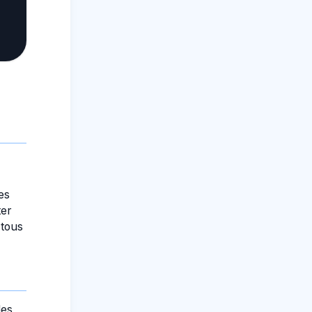
es
ter
 tous
des