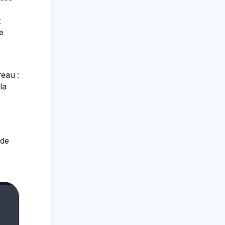
t
e
reau :
la
 de