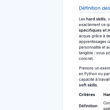
Définition des
Les
hard skills
, 
exactement ce qu
spécifiques et 
acquis grâce à d
apprentissages c
personnalité et 
tangible : vous p
concret.
Prenons un exemp
en Python ou par
capacité à travai
soft skills
.
Critères
Har
Com
Définition
spé