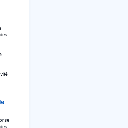
s
 des
e
vité
de
prise
 des