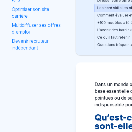
ATS ?
Diffuser votre offre
Les hard skills les 
Optimiser son site
Comment évaluer et 
carrière
+100 modèles à tél
Multidiffuser ses offres
L’avenir des hard sk
d'emploi
Ce qu'il faut retenir
Devenir recruteur
Questions fréquent
indépendant
Dans un monde où 
base essentielle 
pointues ou de sa
indispensable po
Qu’est-c
sont-ell