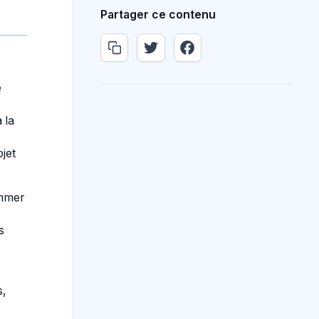
Partager ce contenu
e
 la
jet
ammer
s
s,