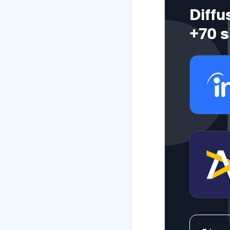
Diffu
+70 s