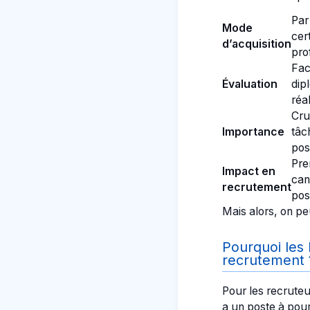
Par
Mode
cer
d’acquisition
pro
Fac
Évaluation
dip
réa
Cru
Importance
tâc
pos
Pre
Impact en
can
recrutement
pos
Mais alors, on pe
Pourquoi les 
recrutement 
Pour les recruteu
a un poste à pour