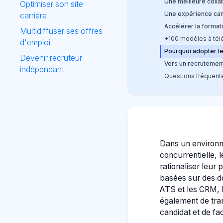
Une meilleure colla
Optimiser son site
Une expérience can
carrière
Accélérer la format
Multidiffuser ses offres
+100 modèles à tél
d'emploi
Pourquoi adopter le
Devenir recruteur
Vers un recrutement
indépendant
Questions fréquent
Dans un environn
concurrentielle, 
rationaliser leur 
basées sur des d
ATS et les CRM, l’
également de tran
candidat et de fac