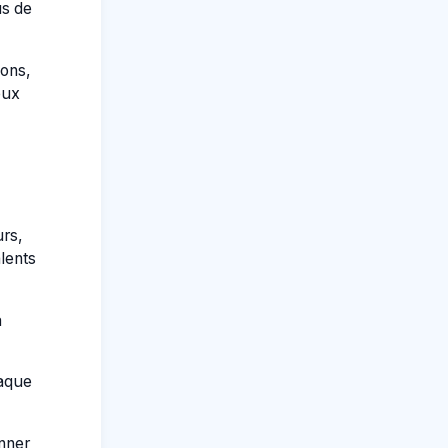
us de
ions,
eux
rs,
lents
à
haque
nner