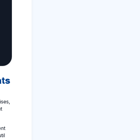
ats
ises,
t
ent
til