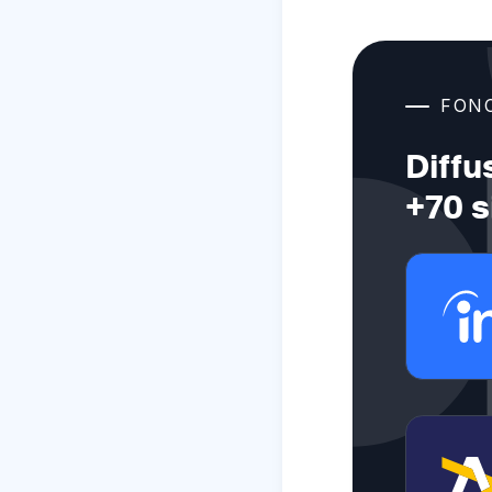
FON
Diffu
+70 s