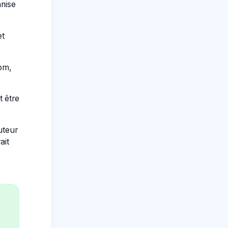
anise
et
om,
t être
uteur
ait