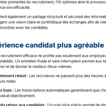
arties prenantes du recrutement, l’IA optimise ainsi le process
rce son efficacité.
tent également un partage structuré et sécurisé des informat
ers une vision claire et synthétique des échanges afin de mi
ncontres avec les candidats.
rience candidat plus agréable
recrutement efficace ne profite pas seulement aux employeu
ndidats. Un entretien fluide et sans interruption permet aux ta
mer et de donner le meilleur d’eux-mêmes.
itement réduit
: Les recruteurs ne passent plus des heures 
urs notes.
s biais
: Les transcriptions automatiques garantissent que c
évalué objectivement.
 du retour aux candidats
: Un suivi plus précis permet de do